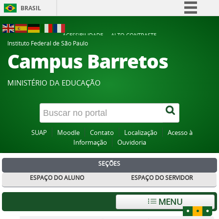
BRASIL
Simplifique!
ACESSIBILIDADE
ALTO CONTRASTE
Comunica BR
Instituto Federal de São Paulo
Campus Barretos
Participe
Acesso à informação
MINISTÉRIO DA EDUCAÇÃO
Legislação
Canais
SUAP
Moodle
Contato
Localização
Acesso à
Informação
Ouvidoria
SEÇÕES
ESPAÇO DO ALUNO
ESPAÇO DO SERVIDOR
MENU