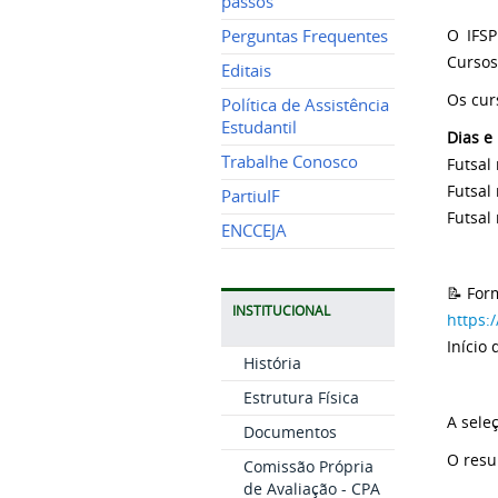
passos
O IFSP
Perguntas Frequentes
Cursos
Editais
Os cur
Política de Assistência
Estudantil
Dias e
Trabalhe Conosco
Futsal
Futsal
PartiuIF
Futsal 
ENCCEJA
📝 For
INSTITUCIONAL
https:
Início
História
Estrutura Física
A sele
Documentos
O resu
Comissão Própria
de Avaliação - CPA