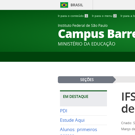
BRASIL
Ir para o conteúdo
1
Ir para o menu
2
Ir para a
Instituto Federal de São Paulo
Campus Barr
MINISTÉRIO DA EDUCAÇÃO
SEÇÕES
IF
EM DESTAQUE
de
PDI
Estude Aqui
Criado: 
Alunos: primeiros
Março de