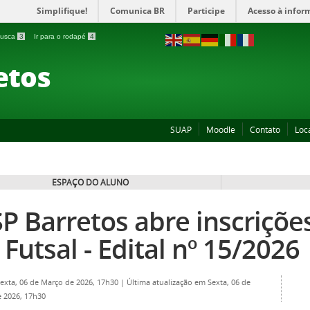
Simplifique!
Comunica BR
Participe
Acesso à infor
 busca
3
Ir para o rodapé
4
etos
SUAP
Moodle
Contato
Loc
ESPAÇO DO ALUNO
SP Barretos abre inscriçõe
 Futsal - Edital nº 15/2026
Sexta, 06 de Março de 2026, 17h30
|
Última atualização em Sexta, 06 de
 2026, 17h30