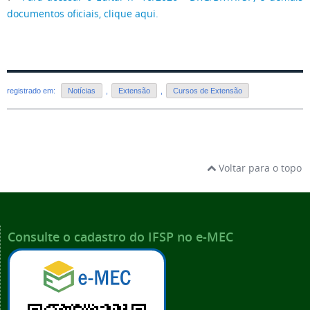
documentos oficiais, clique aqui.
registrado em:
Notícias
,
Extensão
,
Cursos de Extensão
Voltar para o topo
Consulte o cadastro do IFSP no e-MEC