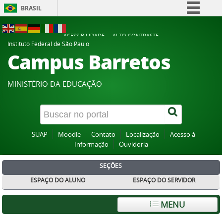
BRASIL
Simplifique!
ACESSIBILIDADE
ALTO CONTRASTE
Comunica BR
Instituto Federal de São Paulo
Campus Barretos
Participe
Acesso à informação
MINISTÉRIO DA EDUCAÇÃO
Legislação
Canais
SUAP
Moodle
Contato
Localização
Acesso à
Informação
Ouvidoria
SEÇÕES
ESPAÇO DO ALUNO
ESPAÇO DO SERVIDOR
MENU