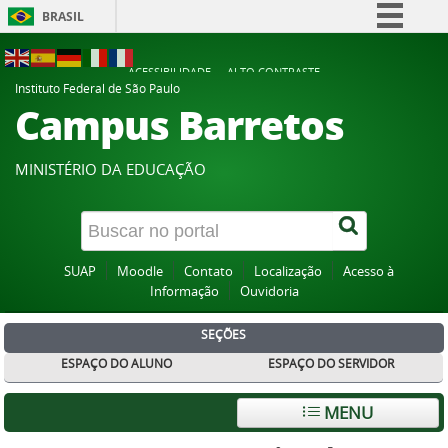
BRASIL
Simplifique!
ACESSIBILIDADE
ALTO CONTRASTE
Comunica BR
Instituto Federal de São Paulo
Campus Barretos
Participe
Acesso à informação
MINISTÉRIO DA EDUCAÇÃO
Legislação
Canais
SUAP
Moodle
Contato
Localização
Acesso à
Informação
Ouvidoria
SEÇÕES
ESPAÇO DO ALUNO
ESPAÇO DO SERVIDOR
MENU