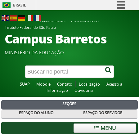
BRASIL
Simplifique!
ACESSIBILIDADE
ALTO CONTRASTE
Comunica BR
Instituto Federal de São Paulo
Campus Barretos
Participe
Acesso à informação
MINISTÉRIO DA EDUCAÇÃO
Legislação
Canais
SUAP
Moodle
Contato
Localização
Acesso à
Informação
Ouvidoria
SEÇÕES
ESPAÇO DO ALUNO
ESPAÇO DO SERVIDOR
MENU