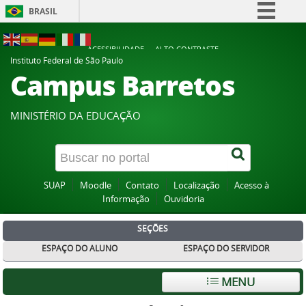
BRASIL
Simplifique!
ACESSIBILIDADE
ALTO CONTRASTE
Comunica BR
Instituto Federal de São Paulo
Campus Barretos
Participe
Acesso à informação
MINISTÉRIO DA EDUCAÇÃO
Legislação
Canais
SUAP
Moodle
Contato
Localização
Acesso à
Informação
Ouvidoria
SEÇÕES
ESPAÇO DO ALUNO
ESPAÇO DO SERVIDOR
MENU