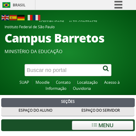
BRASIL
Simplifique!
ACESSIBILIDADE
ALTO CONTRASTE
Comunica BR
Instituto Federal de São Paulo
Campus Barretos
Participe
Acesso à informação
MINISTÉRIO DA EDUCAÇÃO
Legislação
Canais
SUAP
Moodle
Contato
Localização
Acesso à
Informação
Ouvidoria
SEÇÕES
ESPAÇO DO ALUNO
ESPAÇO DO SERVIDOR
MENU