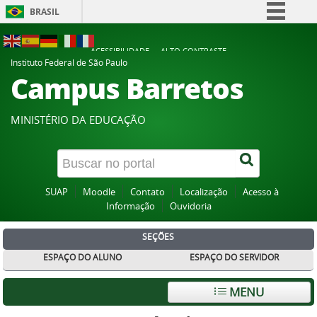
BRASIL
Simplifique!
ACESSIBILIDADE
ALTO CONTRASTE
Comunica BR
Instituto Federal de São Paulo
Campus Barretos
Participe
Acesso à informação
MINISTÉRIO DA EDUCAÇÃO
Legislação
Canais
SUAP
Moodle
Contato
Localização
Acesso à
Informação
Ouvidoria
SEÇÕES
ESPAÇO DO ALUNO
ESPAÇO DO SERVIDOR
MENU