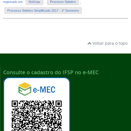
registrado em:
Notícias
,
Processo Seletivo
,
Processo Seletivo Simplificado 2017 - 1º Semestre
Voltar para o topo
Consulte o cadastro do IFSP no e-MEC