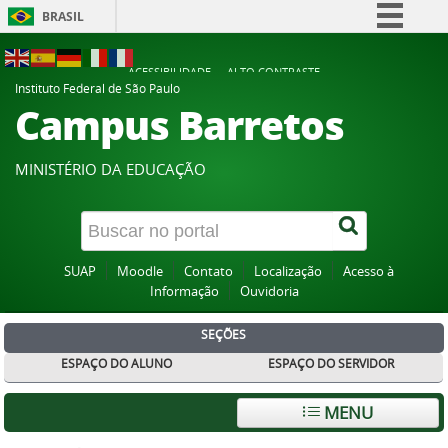
BRASIL
Simplifique!
ACESSIBILIDADE
ALTO CONTRASTE
Comunica BR
Instituto Federal de São Paulo
Campus Barretos
Participe
Acesso à informação
MINISTÉRIO DA EDUCAÇÃO
Legislação
Canais
SUAP
Moodle
Contato
Localização
Acesso à
Informação
Ouvidoria
SEÇÕES
ESPAÇO DO ALUNO
ESPAÇO DO SERVIDOR
MENU