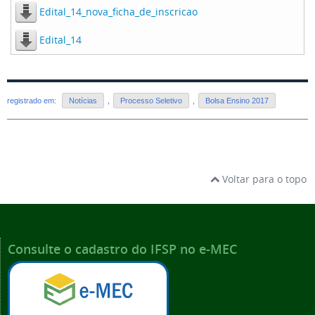
Edital_14_nova_ficha_de_inscricao
Edital_14
registrado em:
Notícias
,
Processo Seletivo
,
Bolsa Ensino 2017
Voltar para o topo
Consulte o cadastro do IFSP no e-MEC