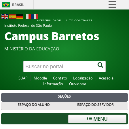
BRASIL
Simplifique!
ACESSIBILIDADE
ALTO CONTRASTE
Comunica BR
Instituto Federal de São Paulo
Campus Barretos
Participe
Acesso à informação
MINISTÉRIO DA EDUCAÇÃO
Legislação
Canais
SUAP
Moodle
Contato
Localização
Acesso à
Informação
Ouvidoria
SEÇÕES
ESPAÇO DO ALUNO
ESPAÇO DO SERVIDOR
MENU