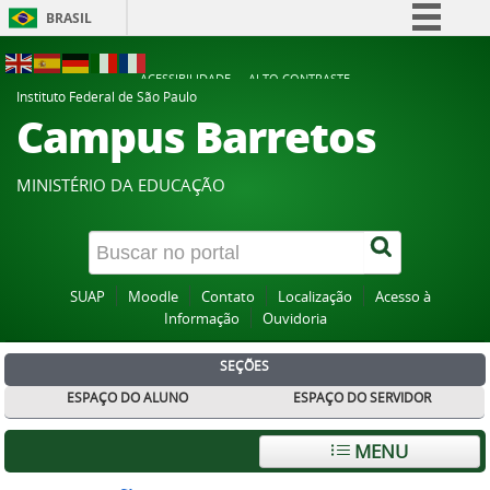
BRASIL
Simplifique!
ACESSIBILIDADE
ALTO CONTRASTE
Comunica BR
Instituto Federal de São Paulo
Campus Barretos
Participe
Acesso à informação
MINISTÉRIO DA EDUCAÇÃO
Legislação
Canais
SUAP
Moodle
Contato
Localização
Acesso à
Informação
Ouvidoria
SEÇÕES
ESPAÇO DO ALUNO
ESPAÇO DO SERVIDOR
MENU