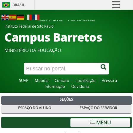
BRASIL
Simplifique!
ACESSIBILIDADE
ALTO CONTRASTE
Comunica BR
Instituto Federal de São Paulo
Campus Barretos
Participe
Acesso à informação
MINISTÉRIO DA EDUCAÇÃO
Legislação
Canais
SUAP
Moodle
Contato
Localização
Acesso à
Informação
Ouvidoria
SEÇÕES
ESPAÇO DO ALUNO
ESPAÇO DO SERVIDOR
MENU