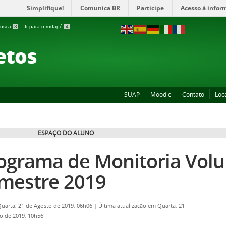
Simplifique!
Comunica BR
Participe
Acesso à infor
 busca
3
Ir para o rodapé
4
etos
SUAP
Moodle
Contato
Loc
ESPAÇO DO ALUNO
ograma de Monitoria Volun
mestre 2019
Quarta, 21 de Agosto de 2019, 06h06
|
Última atualização em Quarta, 21
o de 2019, 10h56