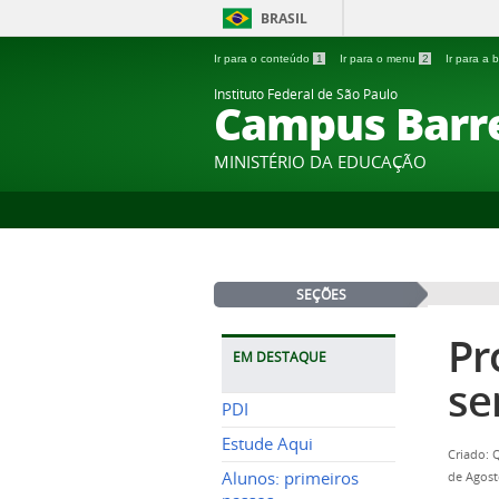
BRASIL
Ir para o conteúdo
1
Ir para o menu
2
Ir para a
Instituto Federal de São Paulo
Campus Barr
MINISTÉRIO DA EDUCAÇÃO
SEÇÕES
Pr
EM DESTAQUE
se
PDI
Estude Aqui
Criado: 
Alunos: primeiros
de Agost