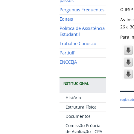
passos
O IFSP
Perguntas Frequentes
Editais
As ins
26 a 3
Política de Assistência
Estudantil
Para i
Trabalhe Conosco
PartiuIF
ENCCEJA
INSTITUCIONAL
História
registra
Estrutura Física
Documentos
Comissão Própria
de Avaliação - CPA