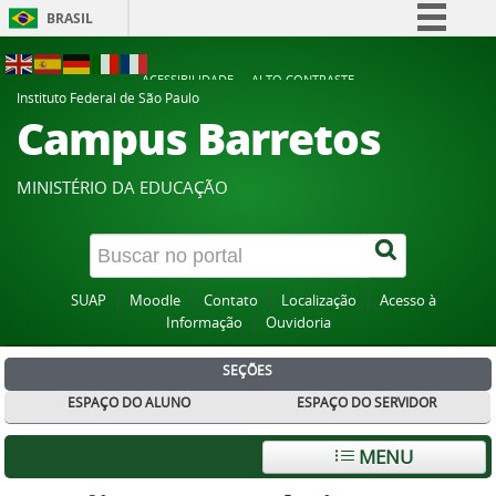
BRASIL
Simplifique!
ACESSIBILIDADE
ALTO CONTRASTE
Comunica BR
Instituto Federal de São Paulo
Campus Barretos
Participe
Acesso à informação
MINISTÉRIO DA EDUCAÇÃO
Legislação
Canais
SUAP
Moodle
Contato
Localização
Acesso à
Informação
Ouvidoria
SEÇÕES
ESPAÇO DO ALUNO
ESPAÇO DO SERVIDOR
MENU