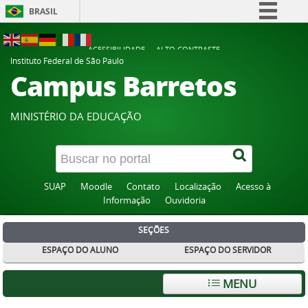
BRASIL
Simplifique!
ACESSIBILIDADE
ALTO CONTRASTE
Comunica BR
Instituto Federal de São Paulo
Campus Barretos
Participe
Acesso à informação
MINISTÉRIO DA EDUCAÇÃO
Legislação
Canais
SUAP
Moodle
Contato
Localização
Acesso à
Informação
Ouvidoria
SEÇÕES
ESPAÇO DO ALUNO
ESPAÇO DO SERVIDOR
MENU