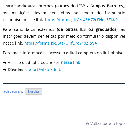
Para candidatos internos (
alunos do IFSP - Campus Barretos
),
as inscrições devem ser feitas por meio do formulário
disponível nesse link:
https://forms.gle/eo4SH72cFHeL3ZkK9
Para candidatos externos
(de outras IES ou graduados)
, as
inscrições devem ser feitas por meio do formulário disponível
nesse link:
https://forms.gle/StskQKfDreY1sZRWA
Para mais informações, acesse o edital completo no link abaixo:
➡️ Acesse o edital e os anexos
nesse link
➡️ Dúvidas:
cra.brt@ifsp.edu.br
registrado em:
Notícias
Voltar para o topo