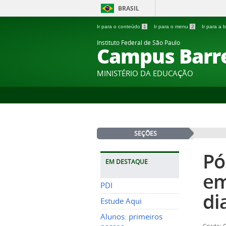
BRASIL
Ir para o conteúdo
1
Ir para o menu
2
Ir para a
Instituto Federal de São Paulo
Campus Barr
MINISTÉRIO DA EDUCAÇÃO
SEÇÕES
Pó
EM DESTAQUE
em
PDI
di
Estude Aqui
Alunos: primeiros