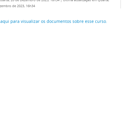
Quarta, 20 de Dezembro de 2023, 16h34
|
Última atualização em Quarta,
zembro de 2023, 16h34
 aqui para visualizar os documentos sobre esse curso.