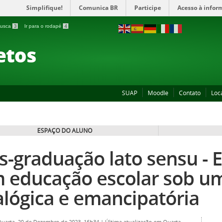
Simplifique!
Comunica BR
Participe
Acesso à infor
 busca
3
Ir para o rodapé
4
etos
SUAP
Moodle
Contato
Loc
ESPAÇO DO ALUNO
s-graduação lato sensu - 
 educação escolar sob um
alógica e emancipatória