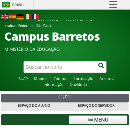
BRASIL
Simplifique!
ACESSIBILIDADE
ALTO CONTRASTE
Comunica BR
Instituto Federal de São Paulo
Campus Barretos
Participe
Acesso à informação
MINISTÉRIO DA EDUCAÇÃO
Legislação
Canais
SUAP
Moodle
Contato
Localização
Acesso à
Informação
Ouvidoria
SEÇÕES
ESPAÇO DO ALUNO
ESPAÇO DO SERVIDOR
MENU