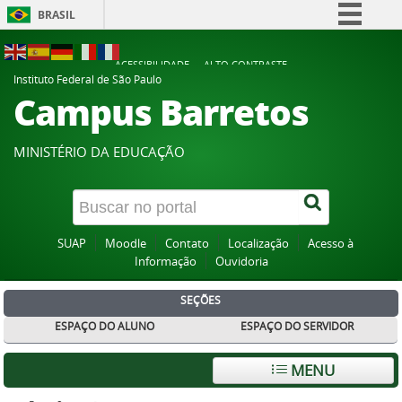
BRASIL
Simplifique!
ACESSIBILIDADE
ALTO CONTRASTE
Comunica BR
Instituto Federal de São Paulo
Campus Barretos
Participe
Acesso à informação
MINISTÉRIO DA EDUCAÇÃO
Legislação
Canais
SUAP
Moodle
Contato
Localização
Acesso à
Informação
Ouvidoria
SEÇÕES
ESPAÇO DO ALUNO
ESPAÇO DO SERVIDOR
MENU