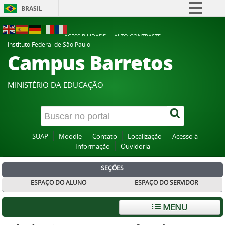
BRASIL
Simplifique!
ACESSIBILIDADE
ALTO CONTRASTE
Comunica BR
Instituto Federal de São Paulo
Campus Barretos
Participe
Acesso à informação
MINISTÉRIO DA EDUCAÇÃO
Legislação
Canais
SUAP
Moodle
Contato
Localização
Acesso à
Informação
Ouvidoria
SEÇÕES
ESPAÇO DO ALUNO
ESPAÇO DO SERVIDOR
MENU