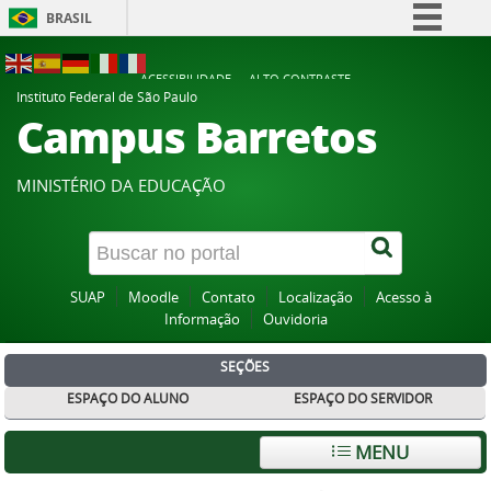
BRASIL
Simplifique!
ACESSIBILIDADE
ALTO CONTRASTE
Comunica BR
Instituto Federal de São Paulo
Campus Barretos
Participe
Acesso à informação
MINISTÉRIO DA EDUCAÇÃO
Legislação
Canais
SUAP
Moodle
Contato
Localização
Acesso à
Informação
Ouvidoria
SEÇÕES
ESPAÇO DO ALUNO
ESPAÇO DO SERVIDOR
MENU