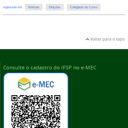
registrado em:
Notícias
,
Eleições
,
Colegiado de Curso
Voltar para o topo
Consulte o cadastro do IFSP no e-MEC