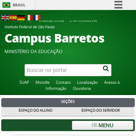
BRASIL
Simplifique!
ACESSIBILIDADE
ALTO CONTRASTE
Comunica BR
Instituto Federal de São Paulo
Campus Barretos
Participe
Acesso à informação
MINISTÉRIO DA EDUCAÇÃO
Legislação
Canais
SUAP
Moodle
Contato
Localização
Acesso à
Informação
Ouvidoria
SEÇÕES
ESPAÇO DO ALUNO
ESPAÇO DO SERVIDOR
MENU