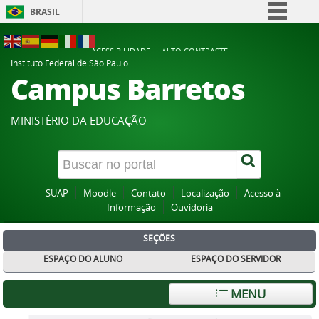
BRASIL
Simplifique!
ACESSIBILIDADE
ALTO CONTRASTE
Comunica BR
Instituto Federal de São Paulo
Campus Barretos
Participe
Acesso à informação
MINISTÉRIO DA EDUCAÇÃO
Legislação
Canais
SUAP
Moodle
Contato
Localização
Acesso à
Informação
Ouvidoria
SEÇÕES
ESPAÇO DO ALUNO
ESPAÇO DO SERVIDOR
MENU