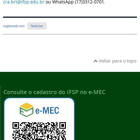
cra.brt@ifsp.edu.br
ou WhatsApp (17)3312-0701.
registrado em:
Notícias
Voltar para o topo
Consulte o cadastro do IFSP no e-MEC