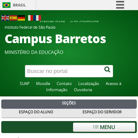
BRASIL
Simplifique!
ACESSIBILIDADE
ALTO CONTRASTE
Comunica BR
Instituto Federal de São Paulo
Campus Barretos
Participe
Acesso à informação
MINISTÉRIO DA EDUCAÇÃO
Legislação
Canais
SUAP
Moodle
Contato
Localização
Acesso à
Informação
Ouvidoria
SEÇÕES
ESPAÇO DO ALUNO
ESPAÇO DO SERVIDOR
MENU