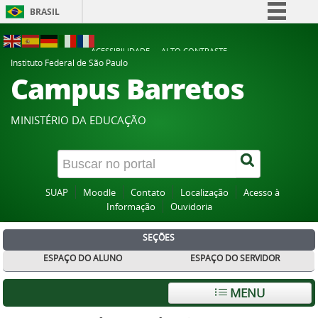
BRASIL
Simplifique!
ACESSIBILIDADE
ALTO CONTRASTE
Comunica BR
Instituto Federal de São Paulo
Campus Barretos
Participe
Acesso à informação
MINISTÉRIO DA EDUCAÇÃO
Legislação
Canais
SUAP
Moodle
Contato
Localização
Acesso à
Informação
Ouvidoria
SEÇÕES
ESPAÇO DO ALUNO
ESPAÇO DO SERVIDOR
MENU