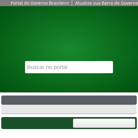
Portal do Governo Brasileiro
Atualize sua Barra de Governo
ACESSIBILIDADE
ALTO CONTRASTE
Instituto Federal de São Paulo
Campus Barretos
MINISTÉRIO DA EDUCAÇÃO
SUAP
Moodle
Contato
Localização
Acesso à
Informação
Ouvidoria
SEÇÕES
ESPAÇO DO ALUNO
ESPAÇO DO SERVIDOR
MENU