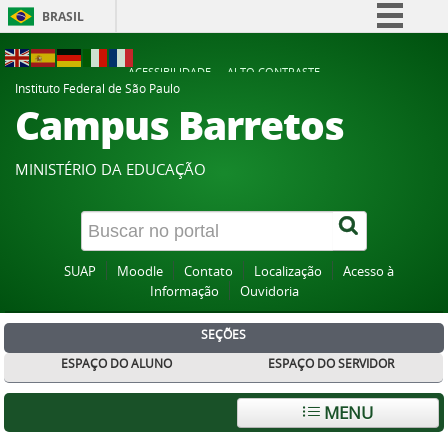
BRASIL
Simplifique!
ACESSIBILIDADE
ALTO CONTRASTE
Comunica BR
Instituto Federal de São Paulo
Campus Barretos
Participe
Acesso à informação
MINISTÉRIO DA EDUCAÇÃO
Legislação
Canais
SUAP
Moodle
Contato
Localização
Acesso à
Informação
Ouvidoria
SEÇÕES
ESPAÇO DO ALUNO
ESPAÇO DO SERVIDOR
MENU