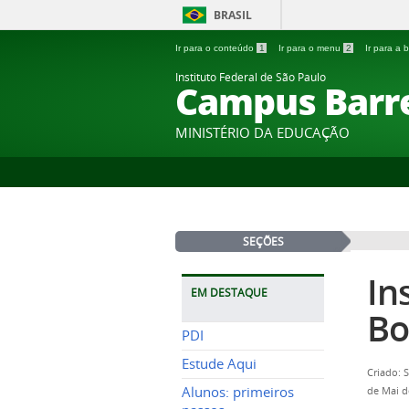
BRASIL
Ir para o conteúdo
1
Ir para o menu
2
Ir para a
Instituto Federal de São Paulo
Campus Barr
MINISTÉRIO DA EDUCAÇÃO
SEÇÕES
In
EM DESTAQUE
Bo
PDI
Estude Aqui
Criado: 
Alunos: primeiros
de Mai d