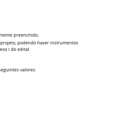
damente preenchido;
do projeto, podendo haver instrumentos
xo I do edital.
seguintes valores: