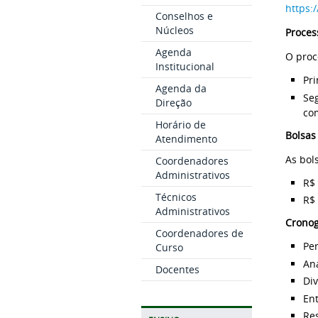
https:
Conselhos e
Núcleos
Proces
Agenda
O proc
Institucional
Pri
Agenda da
Seg
Direção
com
Horário de
Bolsas
Atendimento
As bol
Coordenadores
Administrativos
R$
Técnicos
R$
Administrativos
Crono
Coordenadores de
Per
Curso
Aná
Docentes
Div
Ent
Res