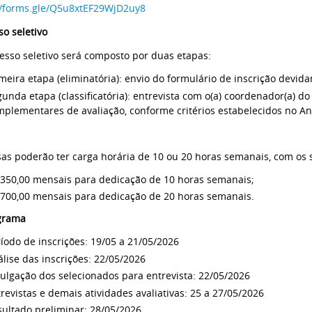
//forms.gle/Q5u8xtEF29WjD2uy8
so seletivo
esso seletivo será composto por duas etapas:
meira etapa (eliminatória): envio do formulário de inscrição devi
unda etapa (classificatória): entrevista com o(a) coordenador(a) 
plementares de avaliação, conforme critérios estabelecidos no Ane
sas poderão ter carga horária de 10 ou 20 horas semanais, com os 
 350,00 mensais para dedicação de 10 horas semanais;
 700,00 mensais para dedicação de 20 horas semanais.
grama
íodo de inscrições: 19/05 a 21/05/2026
lise das inscrições: 22/05/2026
ulgação dos selecionados para entrevista: 22/05/2026
revistas e demais atividades avaliativas: 25 a 27/05/2026
ultado preliminar: 28/05/2026