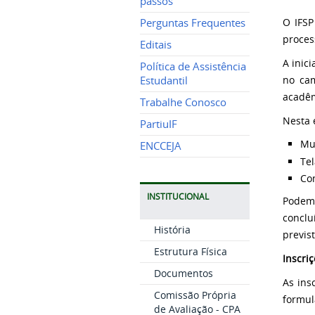
passos
O IFSP
Perguntas Frequentes
proces
Editais
A inic
Política de Assistência
no cam
Estudantil
acadêm
Trabalhe Conosco
Nesta 
PartiuIF
Mu
ENCCEJA
Tel
Co
INSTITUCIONAL
Podem 
concl
História
previst
Estrutura Física
Inscri
Documentos
As ins
Comissão Própria
formul
de Avaliação - CPA