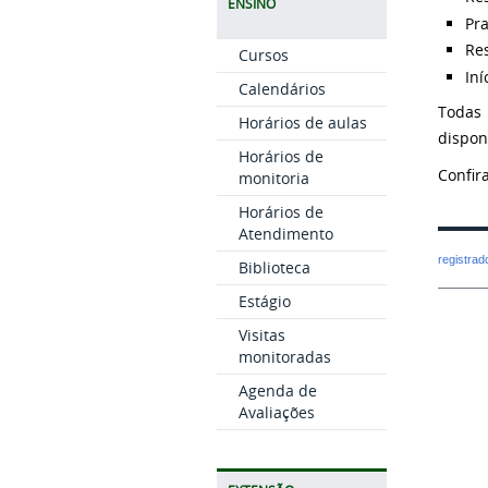
ENSINO
Pra
Res
Cursos
Iní
Calendários
Todas 
Horários de aulas
dispon
Horários de
Confir
monitoria
Horários de
Atendimento
registra
Biblioteca
Estágio
Visitas
monitoradas
Agenda de
Avaliações