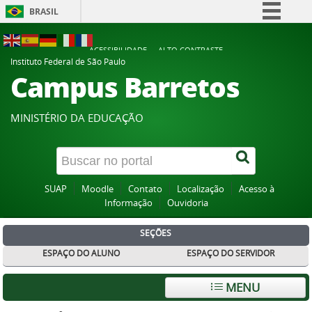
BRASIL
Simplifique!
ACESSIBILIDADE
ALTO CONTRASTE
Comunica BR
Instituto Federal de São Paulo
Campus Barretos
Participe
Acesso à informação
MINISTÉRIO DA EDUCAÇÃO
Legislação
Canais
SUAP
Moodle
Contato
Localização
Acesso à
Informação
Ouvidoria
SEÇÕES
ESPAÇO DO ALUNO
ESPAÇO DO SERVIDOR
MENU