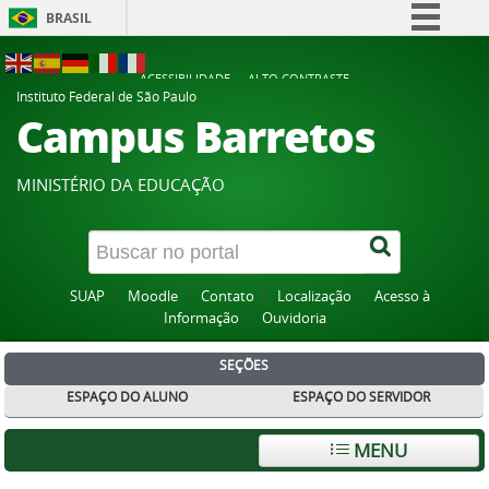
BRASIL
Simplifique!
ACESSIBILIDADE
ALTO CONTRASTE
Comunica BR
Instituto Federal de São Paulo
Campus Barretos
Participe
Acesso à informação
MINISTÉRIO DA EDUCAÇÃO
Legislação
Canais
SUAP
Moodle
Contato
Localização
Acesso à
Informação
Ouvidoria
SEÇÕES
ESPAÇO DO ALUNO
ESPAÇO DO SERVIDOR
MENU