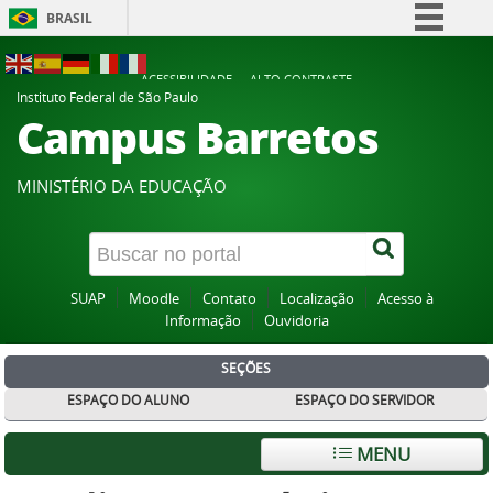
BRASIL
Simplifique!
ACESSIBILIDADE
ALTO CONTRASTE
Comunica BR
Instituto Federal de São Paulo
Campus Barretos
Participe
Acesso à informação
MINISTÉRIO DA EDUCAÇÃO
Legislação
Canais
SUAP
Moodle
Contato
Localização
Acesso à
Informação
Ouvidoria
SEÇÕES
ESPAÇO DO ALUNO
ESPAÇO DO SERVIDOR
MENU