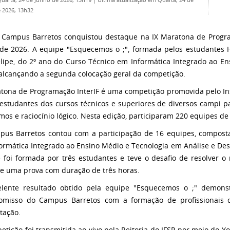
Quarta, 24 de Junho de 2026, 13h19
|
Última atualização em Quarta, 24 de
 2026, 13h32
 Campus Barretos conquistou destaque na IX Maratona de Program
de 2026. A equipe "Esquecemos o ;", formada pelos estudantes 
elipe, do 2º ano do Curso Técnico em Informática Integrado ao E
 alcançando a segunda colocação geral da competição.
tona de Programação InterIF é uma competição promovida pelo Inst
estudantes dos cursos técnicos e superiores de diversos campi p
tmos e raciocínio lógico. Nesta edição, participaram 220 equipes de
us Barretos contou com a participação de 16 equipes, composta
ormática Integrado ao Ensino Médio e Tecnologia em Análise e De
 foi formada por três estudantes e teve o desafio de resolver 
e uma prova com duração de três horas.
lente resultado obtido pela equipe "Esquecemos o ;" demons
misso do Campus Barretos com a formação de profissionais qu
tação.
etição foi transmitida ao vivo pela Reitoria do IFSP por meio do