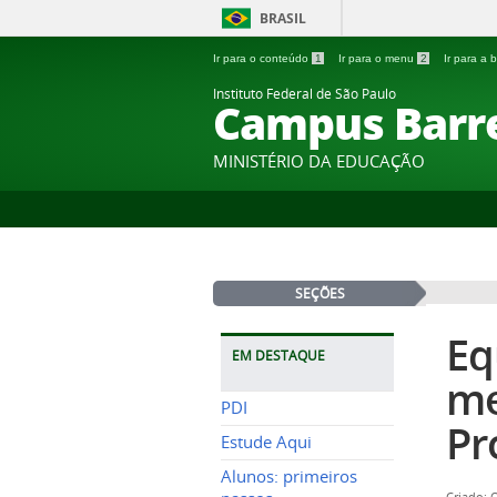
BRASIL
Ir para o conteúdo
1
Ir para o menu
2
Ir para a
Instituto Federal de São Paulo
Campus Barr
MINISTÉRIO DA EDUCAÇÃO
SEÇÕES
Eq
EM DESTAQUE
me
PDI
Pr
Estude Aqui
Alunos: primeiros