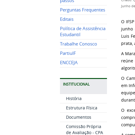
passos
Criado: 
Junho de
Perguntas Frequentes
Editais
O IFSP
Política de Assistência
junho 
Estudantil
Luis F
prata,
Trabalhe Conosco
PartiuIF
A Mara
reúne 
ENCCEJA
algori
O Camp
INSTITUCIONAL
em Inf
equipe
História
durant
Estrutura Física
O exce
Documentos
compro
compu
Comissão Própria
de Avaliação - CPA
A comp