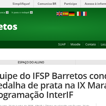
Simplifique!
Comunica BR
Participe
Acesso à infor
 busca
3
Ir para o rodapé
4
etos
SUAP
Moodle
Contato
Loc
ESPAÇO DO ALUNO
uipe do IFSP Barretos con
dalha de prata na IX Mar
ogramação InterIF