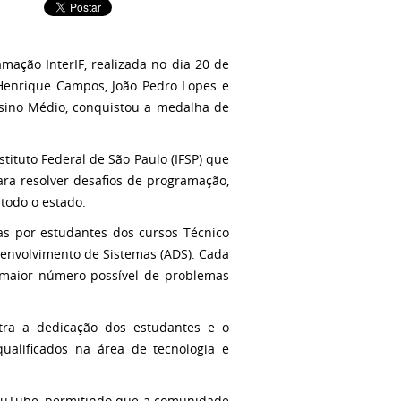
ação InterIF, realizada no dia 20 de
Henrique Campos, João Pedro Lopes e
nsino Médio, conquistou a medalha de
ituto Federal de São Paulo (IFSP) que
ara resolver desafios de programação,
 todo o estado.
s por estudantes dos cursos Técnico
senvolvimento de Sistemas (ADS). Cada
o maior número possível de problemas
tra a dedicação dos estudantes e o
alificados na área de tecnologia e
 YouTube, permitindo que a comunidade