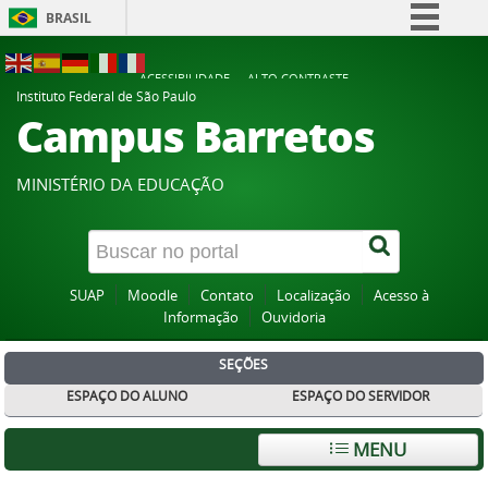
BRASIL
Simplifique!
ACESSIBILIDADE
ALTO CONTRASTE
Comunica BR
Instituto Federal de São Paulo
Campus Barretos
Participe
Acesso à informação
MINISTÉRIO DA EDUCAÇÃO
Legislação
Canais
SUAP
Moodle
Contato
Localização
Acesso à
Informação
Ouvidoria
SEÇÕES
ESPAÇO DO ALUNO
ESPAÇO DO SERVIDOR
MENU