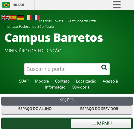
BRASIL
Simplifique!
ACESSIBILIDADE
ALTO CONTRASTE
Comunica BR
Instituto Federal de São Paulo
Campus Barretos
Participe
Acesso à informação
MINISTÉRIO DA EDUCAÇÃO
Legislação
Canais
SUAP
Moodle
Contato
Localização
Acesso à
Informação
Ouvidoria
SEÇÕES
ESPAÇO DO ALUNO
ESPAÇO DO SERVIDOR
MENU