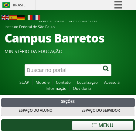
BRASIL
Simplifique!
ACESSIBILIDADE
ALTO CONTRASTE
Comunica BR
Instituto Federal de São Paulo
Campus Barretos
Participe
Acesso à informação
MINISTÉRIO DA EDUCAÇÃO
Legislação
Canais
SUAP
Moodle
Contato
Localização
Acesso à
Informação
Ouvidoria
SEÇÕES
ESPAÇO DO ALUNO
ESPAÇO DO SERVIDOR
MENU