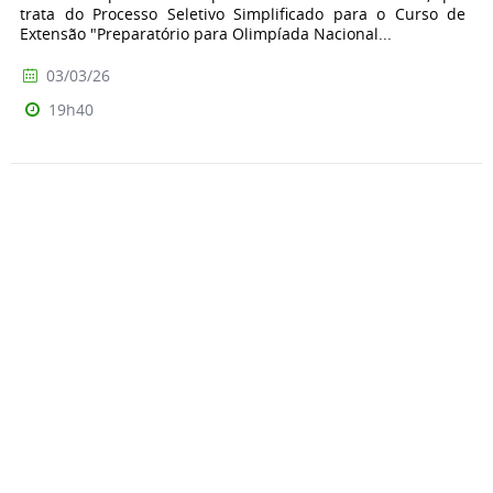
trata do Processo Seletivo Simplificado para o Curso de
Extensão "Preparatório para Olimpíada Nacional...
03/03/26
19h40
IFSP Barretos abre inscrições para Cursos de Extensão EAD
- Edital 13/2026
O IFSP Campus Barretos publicou o Edital nº 13/2026, que
trata do Processo Seletivo Simplificado para Cursos de
Extensão na modalidade EAD. Os cursos são gratuitos e...
26/02/26
21h22
Edital 07/2026 – Inscrições abertas para Cursos de