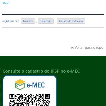
aqui.
registrado em:
Notícias
,
Extensão
,
Cursos de Extensão
Voltar para o topo
Consulte o cadastro do IFSP no e-MEC