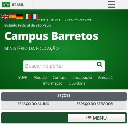
BRASIL
Simplifique!
ACESSIBILIDADE
ALTO CONTRASTE
Comunica BR
Instituto Federal de São Paulo
Campus Barretos
Participe
Acesso à informação
MINISTÉRIO DA EDUCAÇÃO
Legislação
Canais
SUAP
Moodle
Contato
Localização
Acesso à
Informação
Ouvidoria
SEÇÕES
ESPAÇO DO ALUNO
ESPAÇO DO SERVIDOR
MENU