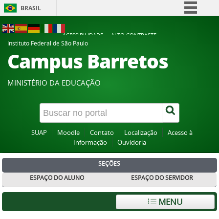
BRASIL
Simplifique!
ACESSIBILIDADE
ALTO CONTRASTE
Comunica BR
Instituto Federal de São Paulo
Campus Barretos
Participe
Acesso à informação
MINISTÉRIO DA EDUCAÇÃO
Legislação
Canais
SUAP
Moodle
Contato
Localização
Acesso à
Informação
Ouvidoria
SEÇÕES
ESPAÇO DO ALUNO
ESPAÇO DO SERVIDOR
MENU