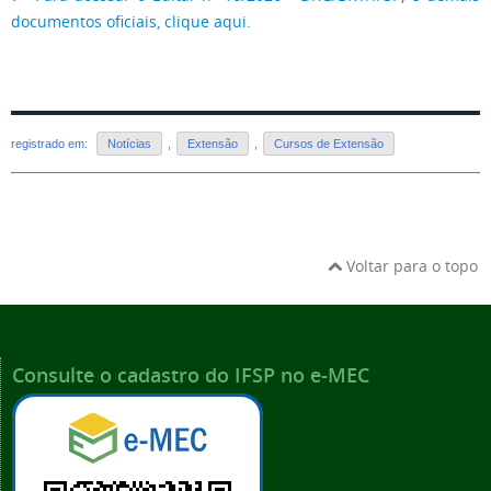
documentos oficiais, clique aqui.
registrado em:
Notícias
,
Extensão
,
Cursos de Extensão
Voltar para o topo
Consulte o cadastro do IFSP no e-MEC