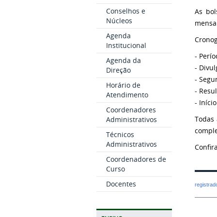
Conselhos e
As bol
Núcleos
mensai
Agenda
Crono
Institucional
- Perí
Agenda da
- Divu
Direção
- Segu
Horário de
- Resu
Atendimento
- Iníci
Coordenadores
Todas 
Administrativos
comple
Técnicos
Administrativos
Confir
Coordenadores de
Curso
Docentes
registra