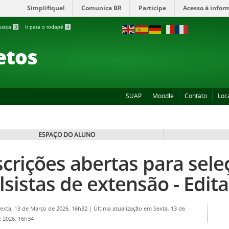
Simplifique!
Comunica BR
Participe
Acesso à infor
 busca
3
Ir para o rodapé
4
etos
SUAP
Moodle
Contato
Loc
ESPAÇO DO ALUNO
scrições abertas para sele
lsistas de extensão - Edita
Sexta, 13 de Março de 2026, 16h32
|
Última atualização em Sexta, 13 de
 2026, 16h34