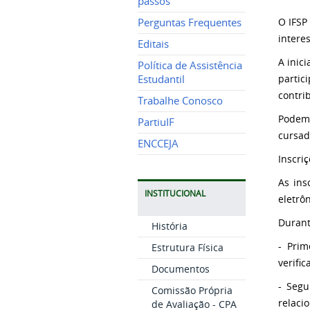
passos
O IFSP
Perguntas Frequentes
intere
Editais
A inic
Política de Assistência
parti
Estudantil
contri
Trabalhe Conosco
Podem 
PartiuIF
cursad
ENCCEJA
Inscriç
As ins
INSTITUCIONAL
eletrô
Durant
História
- Prim
Estrutura Física
verifi
Documentos
- Segu
Comissão Própria
relaci
de Avaliação - CPA