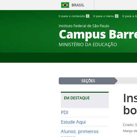
BRASIL
Ir para o conteúdo
1
Ir para o menu
2
Ir para a
Instituto Federal de São Paulo
Campus Barr
MINISTÉRIO DA EDUCAÇÃO
SEÇÕES
In
EM DESTAQUE
bo
PDI
Estude Aqui
Criado: 
Alunos: primeiros
Março de