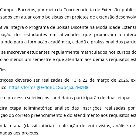
 Campus Barretos, por meio da Coordenadoria de Extensão, publico
ssados em atuar como bolsistas em projetos de extensão desenvol
iativa integra o Programa de Bolsas Discente na Modalidade Extens
cipação dos estudantes em atividades que promovam a inter
buindo para a formação acadêmica, cidadã e profissional dos partic
se inscrever estudantes regularmente matriculados nos cursos d
o ao menos um semestre e que atendam aos demais requisitos esta
ões:
crições deverão ser realizadas de 13 a 22 de março de 2026, e
nico:
https://forms.gle/dqBUcGub4jxuZMzB8
e o processo seletivo, os candidatos participarão de duas etapas:
eira etapa (eliminatória): análise das inscrições realizadas po
cação do correto preenchimento e do atendimento aos requisitos est
nda etapa (classificatória): realização de entrevistas, análise de
onadas aos projetos.