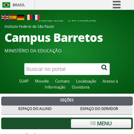
BRASIL
Simplifique!
ACESSIBILIDADE
ALTO CONTRASTE
Comunica BR
Instituto Federal de São Paulo
Campus Barretos
Participe
Acesso à informação
MINISTÉRIO DA EDUCAÇÃO
Legislação
Canais
SUAP
Moodle
Contato
Localização
Acesso à
Informação
Ouvidoria
SEÇÕES
ESPAÇO DO ALUNO
ESPAÇO DO SERVIDOR
MENU