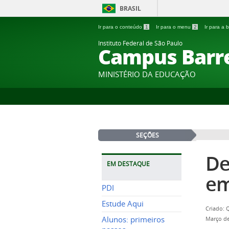
BRASIL
Ir para o conteúdo
1
Ir para o menu
2
Ir para a
Instituto Federal de São Paulo
Campus Barr
MINISTÉRIO DA EDUCAÇÃO
SEÇÕES
De
EM DESTAQUE
em
PDI
Estude Aqui
Criado: 
Alunos: primeiros
Março de