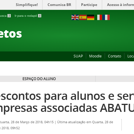
Simplifique!
Comunica BR
Participe
Acesso à infor
 busca
3
Ir para o rodapé
4
etos
SUAP
Moodle
Contato
Loc
ESPAÇO DO ALUNO
scontos para alunos e ser
presas associadas ABAT
Quarta, 28 de Março de 2018, 04h15
|
Última atualização em Quarta, 28 de
 2018, 09h52