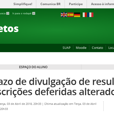
Simplifique!
Comunica BR
Participe
Acesso à infor
 busca
3
Ir para o rodapé
4
etos
SUAP
Moodle
Contato
Loc
ESPAÇO DO ALUNO
azo de divulgação de resul
scrições deferidas alterad
Terça, 03 de Abril de 2018, 20h33
|
Última atualização em Terça, 03 de Abril
 20h33