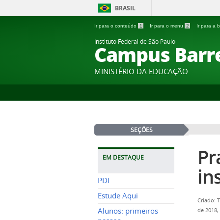
BRASIL
Ir para o conteúdo
1
Ir para o menu
2
Ir para a
Instituto Federal de São Paulo
Campus Barr
MINISTÉRIO DA EDUCAÇÃO
SEÇÕES
Pr
EM DESTAQUE
in
PDI
Estude Aqui
Criado: 
Alunos: primeiros
de 2018,