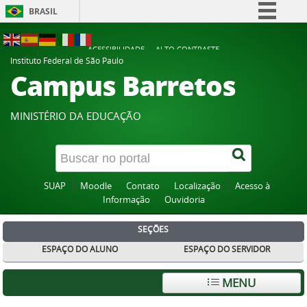
BRASIL
Simplifique!
ACESSIBILIDADE
ALTO CONTRASTE
Comunica BR
Instituto Federal de São Paulo
Campus Barretos
Participe
Acesso à informação
MINISTÉRIO DA EDUCAÇÃO
Legislação
Canais
SUAP
Moodle
Contato
Localização
Acesso à
Informação
Ouvidoria
SEÇÕES
ESPAÇO DO ALUNO
ESPAÇO DO SERVIDOR
MENU