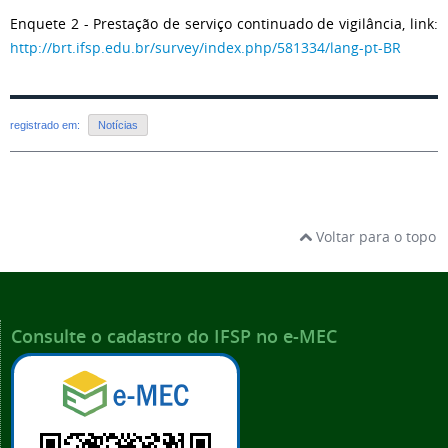
Enquete 2 - Prestação de serviço continuado de vigilância, link:
http://brt.ifsp.edu.br/survey/index.php/581334/lang-pt-BR
registrado em:
Notícias
Voltar para o topo
Consulte o cadastro do IFSP no e-MEC