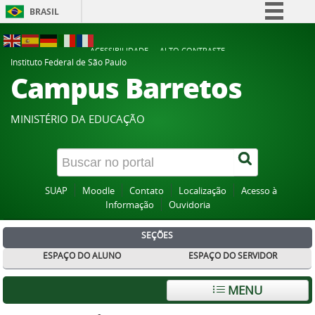
BRASIL
Simplifique!
ACESSIBILIDADE
ALTO CONTRASTE
Comunica BR
Instituto Federal de São Paulo
Campus Barretos
Participe
Acesso à informação
MINISTÉRIO DA EDUCAÇÃO
Legislação
Canais
SUAP
Moodle
Contato
Localização
Acesso à
Informação
Ouvidoria
SEÇÕES
ESPAÇO DO ALUNO
ESPAÇO DO SERVIDOR
MENU