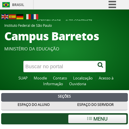
BRASIL
Simplifique!
ACESSIBILIDADE
ALTO CONTRASTE
Comunica BR
Instituto Federal de São Paulo
Campus Barretos
Participe
Acesso à informação
MINISTÉRIO DA EDUCAÇÃO
Legislação
Canais
SUAP
Moodle
Contato
Localização
Acesso à
Informação
Ouvidoria
SEÇÕES
ESPAÇO DO ALUNO
ESPAÇO DO SERVIDOR
MENU