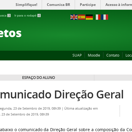
Simplifique!
Comunica BR
Participe
Acesso à infor
 busca
3
Ir para o rodapé
4
etos
SUAP
Moodle
Contato
Loc
ESPAÇO DO ALUNO
municado Direção Geral
Segunda, 23 de Setembro de 2019, 08h39
|
Última atualização em
 23 de Setembro de 2019, 08h39
abaixo o comunicado da Direção Geral sobre a composição da Co