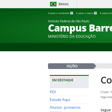
BRASIL
Ir para o conteúdo
1
Ir para o menu
2
Ir para a
Instituto Federal de São Paulo
Campus Barr
MINISTÉRIO DA EDUCAÇÃO
SEÇÕES
Co
EM DESTAQUE
PDI
Criado: 
Segunda,
Estude Aqui
Alunos: primeiros
Segue 