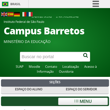
BRASIL
Simplifique!
ACESSIBILIDADE
ALTO CONTRASTE
Comunica BR
Instituto Federal de São Paulo
Campus Barretos
Participe
Acesso à informação
MINISTÉRIO DA EDUCAÇÃO
Legislação
Canais
SUAP
Moodle
Contato
Localização
Acesso à
Informação
Ouvidoria
SEÇÕES
ESPAÇO DO ALUNO
ESPAÇO DO SERVIDOR
MENU