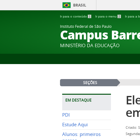
BRASIL
Ir para o conteúdo
1
Ir para o menu
2
Ir para a
Instituto Federal de São Paulo
Campus Barr
MINISTÉRIO DA EDUCAÇÃO
SEÇÕES
El
EM DESTAQUE
em
PDI
Estude Aqui
Criado: 
Alunos: primeiros
Segunda,