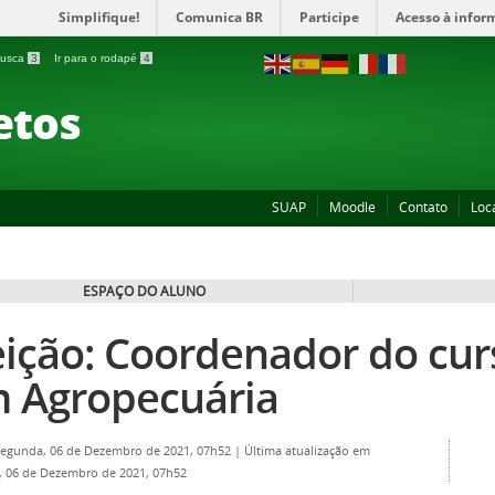
Simplifique!
Comunica BR
Participe
Acesso à infor
 busca
3
Ir para o rodapé
4
etos
SUAP
Moodle
Contato
Loc
ESPAÇO DO ALUNO
eição: Coordenador do cur
 Agropecuária
Segunda, 06 de Dezembro de 2021, 07h52
|
Última atualização em
 06 de Dezembro de 2021, 07h52