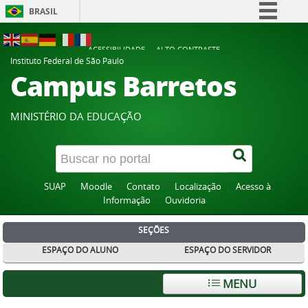
BRASIL
Simplifique!
ACESSIBILIDADE
ALTO CONTRASTE
Comunica BR
Instituto Federal de São Paulo
Campus Barretos
Participe
Acesso à informação
MINISTÉRIO DA EDUCAÇÃO
Legislação
Canais
SUAP
Moodle
Contato
Localização
Acesso à
Informação
Ouvidoria
SEÇÕES
ESPAÇO DO ALUNO
ESPAÇO DO SERVIDOR
MENU