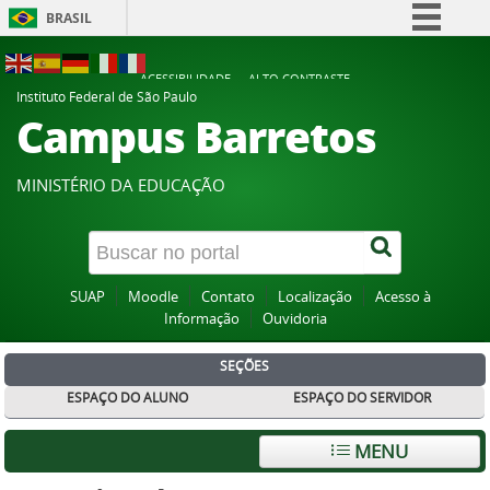
BRASIL
Simplifique!
ACESSIBILIDADE
ALTO CONTRASTE
Comunica BR
Instituto Federal de São Paulo
Campus Barretos
Participe
Acesso à informação
MINISTÉRIO DA EDUCAÇÃO
Legislação
Canais
SUAP
Moodle
Contato
Localização
Acesso à
Informação
Ouvidoria
SEÇÕES
ESPAÇO DO ALUNO
ESPAÇO DO SERVIDOR
MENU