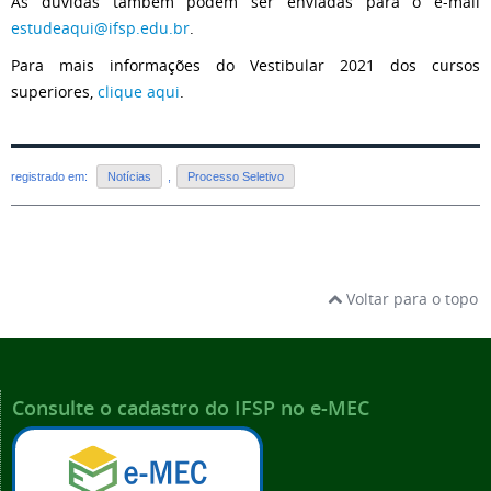
As dúvidas também podem ser enviadas para o e-mail
estudeaqui@ifsp.edu.br
.
Para mais informações do Vestibular 2021 dos cursos
superiores,
clique aqui
.
registrado em:
Notícias
,
Processo Seletivo
Voltar para o topo
Consulte o cadastro do IFSP no e-MEC