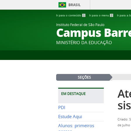
BRASIL
Ir para o conteúdo
1
Ir para o menu
2
Ir para a
Instituto Federal de São Paulo
Campus Barr
MINISTÉRIO DA EDUCAÇÃO
SEÇÕES
At
EM DESTAQUE
si
PDI
Estude Aqui
Criado: 
Alunos: primeiros
de Julho