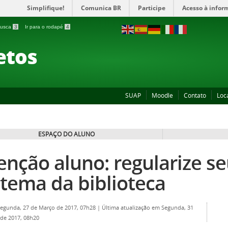
Simplifique!
Comunica BR
Participe
Acesso à infor
 busca
3
Ir para o rodapé
4
etos
SUAP
Moodle
Contato
Loc
ESPAÇO DO ALUNO
enção aluno: regularize s
stema da biblioteca
Segunda, 27 de Março de 2017, 07h28
|
Última atualização em Segunda, 31
 de 2017, 08h20