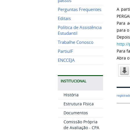
passos
A part
Perguntas Frequentes
PERG
Editais
Para a
Política de Assistência
para 
Estudantil
Depoi
Trabalhe Conosco
http:/
Para f
PartiuIF
Abra o
ENCCEJA
INSTITUCIONAL
História
registra
Estrutura Física
Documentos
Comissão Própria
de Avaliação - CPA