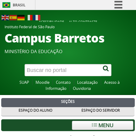
BRASIL
Simplifique!
ACESSIBILIDADE
ALTO CONTRASTE
Comunica BR
Instituto Federal de São Paulo
Campus Barretos
Participe
Acesso à informação
MINISTÉRIO DA EDUCAÇÃO
Legislação
Canais
SUAP
Moodle
Contato
Localização
Acesso à
Informação
Ouvidoria
SEÇÕES
ESPAÇO DO ALUNO
ESPAÇO DO SERVIDOR
MENU